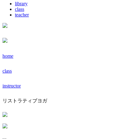
library
class
teacher
home
class
instructor
リストラティブヨガ