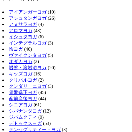
アイアンガーヨガ
(10)
アシュタンガヨガ
(26)
アヌサラヨガ
(4)
アロマヨガ
(48)
イシュタヨガ
(6)
インテグラルヨガ
(3)
陰ヨガ
(46)
ヴァイクンタヨガ
(5)
オダカヨガ
(2)
岩盤・溶岩浴ヨガ
(20)
キッズヨガ
(16)
クリパルヨガ
(2)
クンダリーニヨガ
(3)
骨盤矯正ヨガ
(45)
産前産後ヨガ
(44)
シニアヨガ
(61)
シバナンダヨガ
(12)
ジバムクティ
(0)
デトックスヨガ
(53)
テンセグリティー・ヨガ
(3)