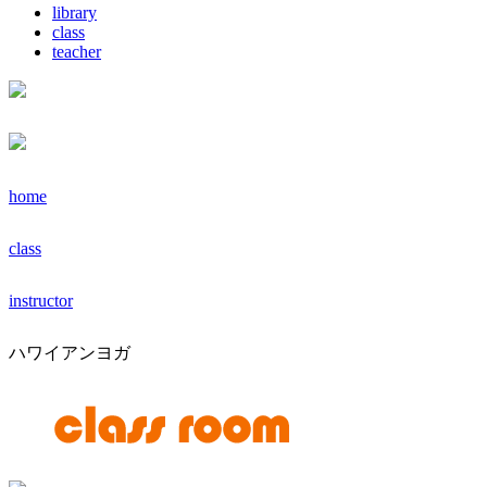
library
class
teacher
home
class
instructor
ハワイアンヨガ