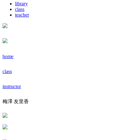
library
class
teacher
home
class
instructor
梅澤 友里香