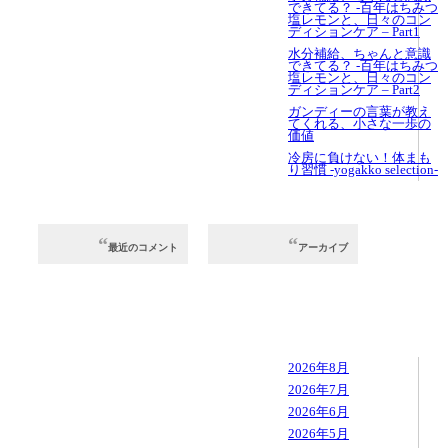
できてる？ -百年はちみつ
塩レモンと、⽇々のコン
ディションケア – Part1
⽔分補給、ちゃんと意識
できてる？ -百年はちみつ
塩レモンと、⽇々のコン
ディションケア – Part2
ガンディーの言葉が教え
てくれる、小さな一歩の
価値
冷房に負けない！体まも
り習慣 -yogakko selection-
最近のコメント
アーカイブ
2026年8月
2026年7月
2026年6月
2026年5月