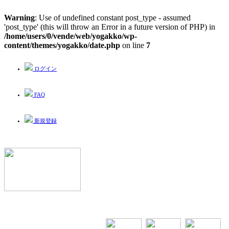
Warning
: Use of undefined constant post_type - assumed
'post_type' (this will throw an Error in a future version of PHP) in
/home/users/0/vende/web/yogakko/wp-
content/themes/yogakko/date.php
on line
7
ログイン
FAQ
新規登録