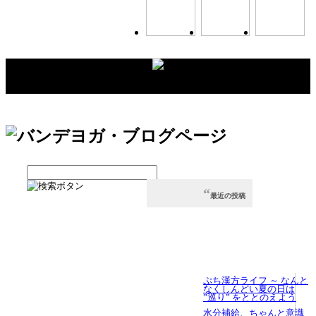
最近の投稿
ぷち漢方ライフ ～ なんと
なくしんどい夏の日は
”巡り” をととのえよう
⽔分補給、ちゃんと意識