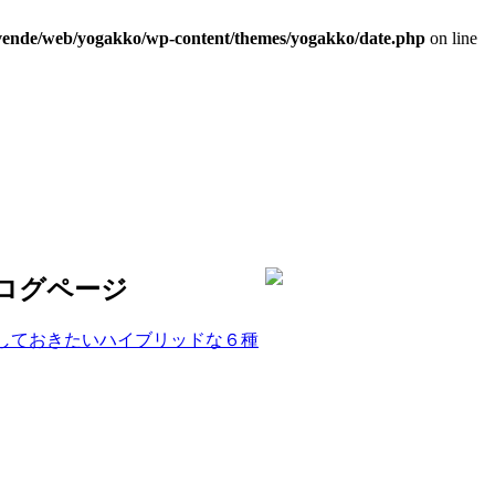
/vende/web/yogakko/wp-content/themes/yogakko/date.php
on line
しておきたいハイブリッドな６種