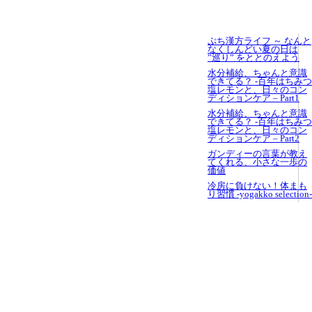
ぷち漢方ライフ ～ なんと
なくしんどい夏の日は
”巡り” をととのえよう
⽔分補給、ちゃんと意識
できてる？ -百年はちみつ
塩レモンと、⽇々のコン
ディションケア – Part1
⽔分補給、ちゃんと意識
できてる？ -百年はちみつ
塩レモンと、⽇々のコン
ディションケア – Part2
ガンディーの言葉が教え
てくれる、小さな一歩の
価値
冷房に負けない！体まも
り習慣 -yogakko selection-