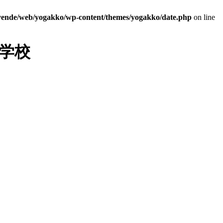
/vende/web/yogakko/wp-content/themes/yogakko/date.php
on line
学校