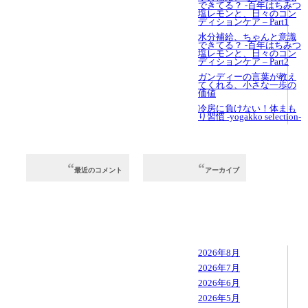
できてる？ -百年はちみつ
塩レモンと、⽇々のコン
ディションケア – Part1
⽔分補給、ちゃんと意識
できてる？ -百年はちみつ
塩レモンと、⽇々のコン
ディションケア – Part2
ガンディーの言葉が教え
てくれる、小さな一歩の
価値
冷房に負けない！体まも
り習慣 -yogakko selection-
最近のコメント
アーカイブ
2026年8月
2026年7月
2026年6月
2026年5月