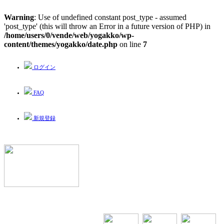
Warning
: Use of undefined constant post_type - assumed
'post_type' (this will throw an Error in a future version of PHP) in
/home/users/0/vende/web/yogakko/wp-
content/themes/yogakko/date.php
on line
7
ログイン
FAQ
新規登録