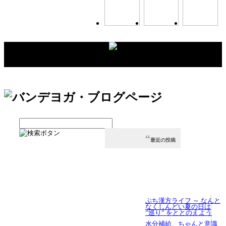
最近の投稿
ぷち漢方ライフ ～ なんと
なくしんどい夏の日は
”巡り” をととのえよう
⽔分補給、ちゃんと意識