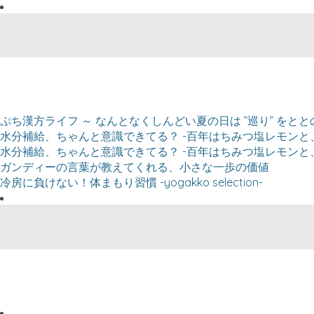
ぷち漢方ライフ ～ なんとなくしんどい夏の日は ”巡り” をと
⽔分補給、ちゃんと意識できてる？ -百年はちみつ塩レモンと、⽇
⽔分補給、ちゃんと意識できてる？ -百年はちみつ塩レモンと、⽇
ガンディーの言葉が教えてくれる、小さな一歩の価値
冷房に負けない！体まもり習慣 -yogakko selection-