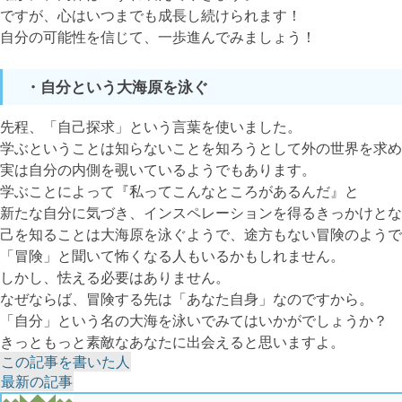
ですが、心はいつまでも成長し続けられます！
自分の可能性を信じて、一歩進んでみましょう！
・自分という大海原を泳ぐ
先程、「自己探求」という言葉を使いました。
学ぶということは知らないことを知ろうとして外の世界を求め
実は自分の内側を覗いているようでもあります。
学ぶことによって『私ってこんなところがあるんだ』と
新たな自分に気づき、インスペレーションを得るきっかけとな
己を知ることは大海原を泳ぐようで、途方もない冒険のようで
「冒険」と聞いて怖くなる人もいるかもしれません。
しかし、怯える必要はありません。
なぜならば、冒険する先は「あなた自身」なのですから。
「自分」という名の大海を泳いでみてはいかがでしょうか？
きっともっと素敵なあなたに出会えると思いますよ。
The
この記事を書いた人
following
最新の記事
two