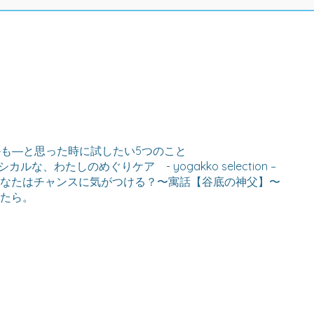
も―と思った時に試したい5つのこと
シカルな、わたしのめぐりケア - yogakko selection –
なたはチャンスに気がつける？〜寓話【谷底の神父】〜
たら。