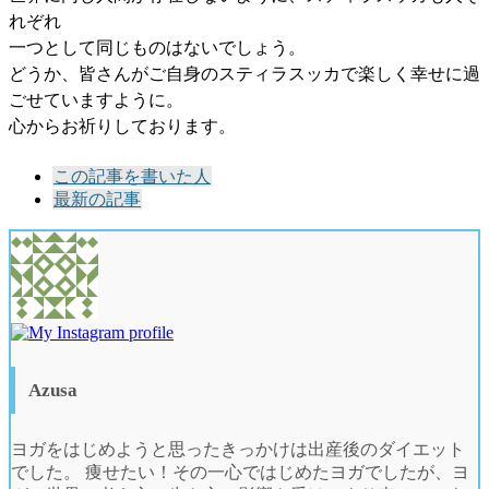
れぞれ
一つとして同じものはないでしょう。
どうか、皆さんがご自身のスティラスッカで楽しく幸せに過
ごせていますように。
心からお祈りしております。
The
この記事を書いた人
following
最新の記事
two
tabs
change
content
below.
Azusa
ヨガをはじめようと思ったきっかけは出産後のダイエット
でした。 痩せたい！その一心ではじめたヨガでしたが、ヨ