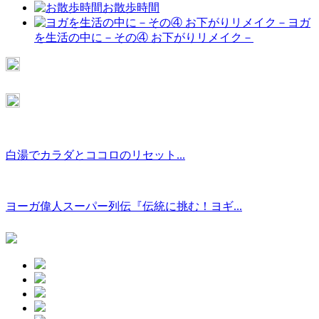
お散歩時間
ヨガ
を生活の中に－その④ お下がりリメイク－
白湯でカラダとココロのリセット...
ヨーガ偉人スーパー列伝『伝統に挑む！ヨギ...