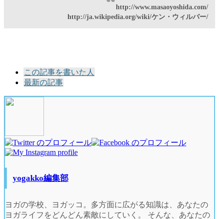
http://www.masaoyoshida.com/
http://ja.wikipedia.org/wiki/ケン・ウィルバー/
The
この記事を書いた人
following
最新の記事
two
tabs
change
content
below.
yogakko編集部
ヨガの学校、ヨガッコ。多方面に広がる知識は、あなたの
ヨガライフをどんどん素敵にしていく。 そんな、あなたの