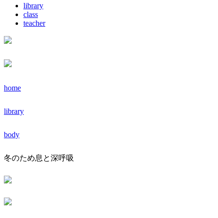
library
class
teacher
home
library
body
冬のため息と深呼吸