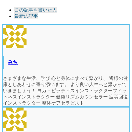
The
この記事を書いた人
following
最新の記事
two
tabs
change
content
below.
みち
さまざまな生活、学び 心と身体にすべて繋がり、 皆様の健
康としあわせに寄り添います。 より良い人生へと繋がって
いきましょう！ ヨガ・ピラティスインストラクターフィッ
トネスインストラクター 健康リズムカウンセラー 疲労回復
インストラクター 整体ケアセラピスト