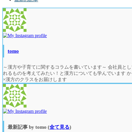
two
tabs
change
content
below.
tomo
～漢方や子育てに関するコラムを書いています～ 会社員と
れるものを考えてみたい！と漢方についても学んでいます 
×漢方のクラスをお届けします
最新記事 by tomo
(
全て見る
)