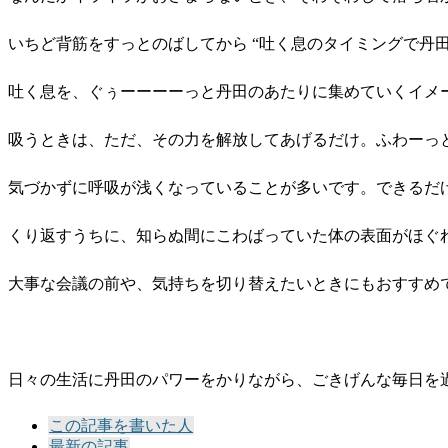
いちど背筋をすっとのばしてから “吐く息のタイミングで丹
吐く息を、ぐぅーーーーっと丹田のあたりに集めていくイメ
吸うときは、ただ、その力を解放してあげるだけ。ふわーっ
気づかずに呼吸が浅くなっていることが多いです。できるだ
くり返すうちに、知らぬ間にこわばっていた体の表面がほぐ
大事な会議の前や、気持ちを切り替えたいときにもおすすめ
日々の生活に丹田のパワーをかりながら、ごきげんな毎日を
The
この記事を書いた人
following
最新の記事