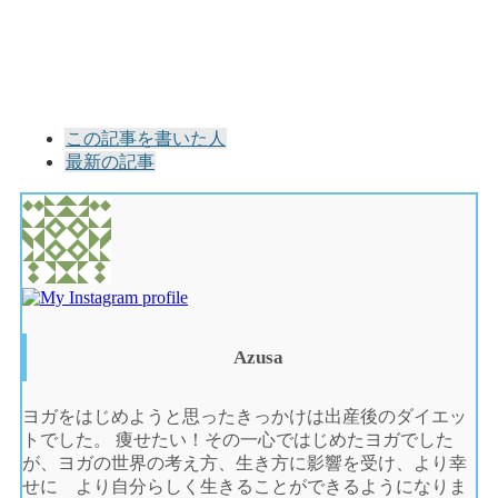
The
この記事を書いた人
following
最新の記事
two
tabs
change
content
below.
Azusa
ヨガをはじめようと思ったきっかけは出産後のダイエッ
トでした。 痩せたい！その一心ではじめたヨガでした
が、ヨガの世界の考え方、生き方に影響を受け、より幸
せに より自分らしく生きることができるようになりま