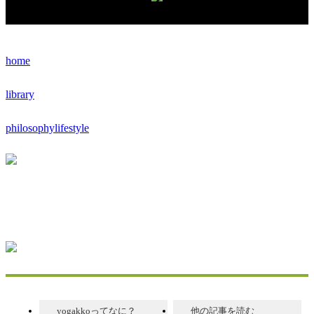
home
library
philosophylifestyle
yogakkoってなに？
他の記事を読む