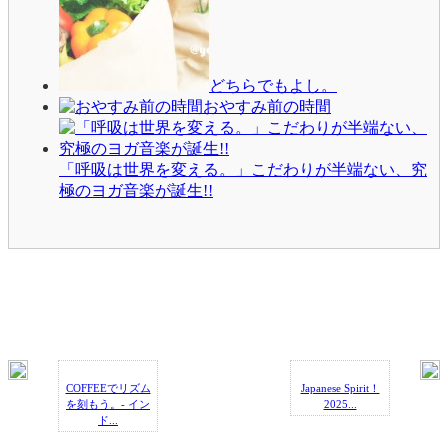
どちらでもよし。
おやすみ前の時間
「呼吸は世界を変える。」こだわりが半端ない、究
極のヨガ音楽が誕生!!
COFFEEでリズム
Japanese Spirit！
を刻もう。- イン
2025...
ド...