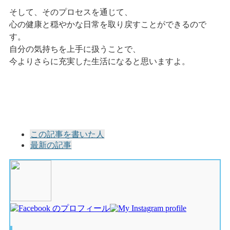
そして、そのプロセスを通じて、
心の健康と穏やかな日常を取り戻すことができるので
す。
自分の気持ちを上手に扱うことで、
今よりさらに充実した生活になると思いますよ。
The
この記事を書いた人
following
最新の記事
two
tabs
change
content
below.