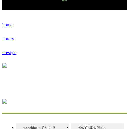
home
library
lifestyle
yogakkoってなに？
他の記事を読む