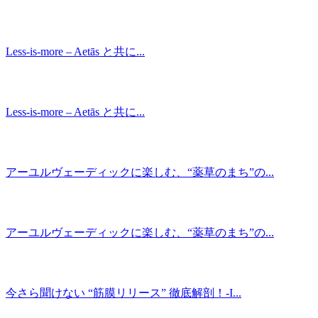
Less-is-more ‒ Aetās と共に...
Less-is-more ‒ Aetās と共に...
アーユルヴェーディックに楽しむ、“薬草のまち”の...
アーユルヴェーディックに楽しむ、“薬草のまち”の...
今さら聞けない “筋膜リリース” 徹底解剖！-I...