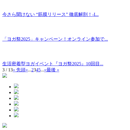
今さら聞けない “筋膜リリース” 徹底解剖！-I...
「ヨガ祭2025」キャンペーン！オンライン参加で...
生活密着型ヨガイベント『ヨガ祭2025』10回目...
3 / 13
« 先頭
«
...
2
3
4
5
...
»
最後 »