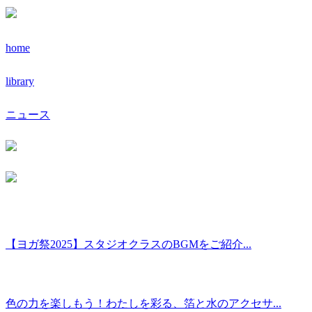
home
library
ニュース
【ヨガ祭2025】スタジオクラスのBGMをご紹介...
色の力を楽しもう！わたしを彩る、箔と水のアクセサ...