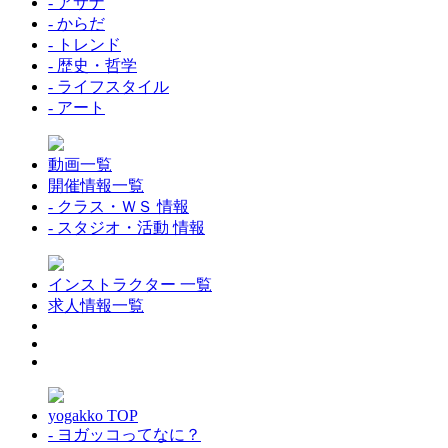
- アサナ
- からだ
- トレンド
- 歴史・哲学
- ライフスタイル
- アート
動画一覧
開催情報一覧
- クラス・ＷＳ 情報
- スタジオ・活動 情報
インストラクター 一覧
求人情報一覧
yogakko TOP
- ヨガッコってなに？