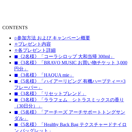
CONTENTS
○参加方法 および キャンペーン概要
⚪︎プレゼント内容
⚪︎各プレゼント詳細
◼︎《2名様》「コーラシロップ 大和当帰 300ml」
◼︎《3名様》「BRAVO MUSIC お買い物チケット 3,000
円分」
◼︎《3名様》「HAQUA mie」
◼︎《5名様》「ハイアーリビング 有機ハーブティー×3
フレーバー」
◼︎《3名様》「リセットブレンド」
◼︎《3名様》「ララフェム シトラスミックスの香り
（30日分）」
◼︎《5名様》「アーチーズ アーチサポートトングサン
ダル」
◼︎《5名様》「Healthy Back Bag テクスチャードナイロ
ン バッグレット」