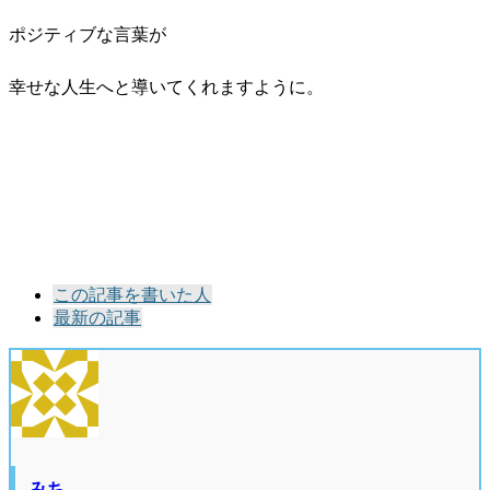
ポジティブな言葉が
幸せな人生へと導いてくれますように。
The
この記事を書いた人
following
最新の記事
two
tabs
change
content
below.
みち