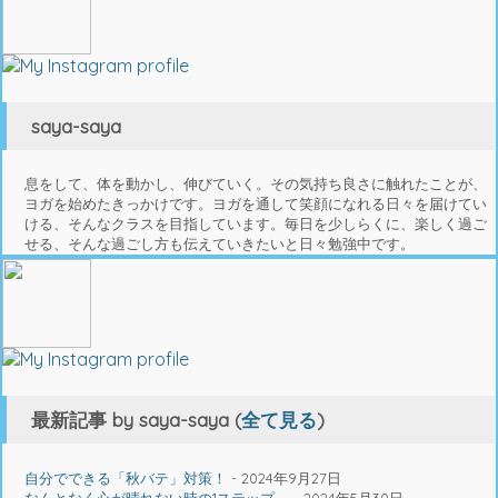
change
content
below.
saya-saya
息をして、体を動かし、伸びていく。その気持ち良さに触れたことが、
ヨガを始めたきっかけです。ヨガを通して笑顔になれる日々を届けてい
ける、そんなクラスを目指しています。毎日を少しらくに、楽しく過ご
せる、そんな過ごし方も伝えていきたいと日々勉強中です。
最新記事 by saya-saya
(
全て見る
)
自分でできる「秋バテ」対策！
- 2024年9月27日
なんとなく心が晴れない時の1ステップ。
- 2024年5月30日