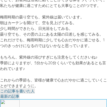
私たちが健康に過ごすためにとても大事なことの1つです。
梅雨時期の曇り空でも、紫外線は届いています。
朝はカーテンを開けて、空を見上げてみる。
少し時間ができたら、日光浴をしてみる。
曇り空でも、その雲の上にある太陽の日差しを感じてみる。
これだけでも、梅雨時期に少しでも心おだやかに過ごせる、1
つのきっかけになるのではないかなと思っています。
もちろん、紫外線の浴びすぎにも注意をしてくださいね♪
季節によりますが、5分から20分くらいでも効果があるとも言
われています♪
これからの季節も、皆様が健康で心おだやかに過ごしていくこ
とができますように。
The
この記事を書いた人
following
最新の記事
two
tabs