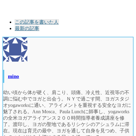
The
この記事を書いた人
following
最新の記事
two
tabs
change
content
below.
mino
幼い頃から体が硬く、肩こり、頭痛、冷え性、近視等の不
調に悩む中でヨガと出会う。ＮＹで過ごす間、ヨガスタジ
オyogaworksに通い、アライメントを重視する安全なヨガに
魅了される。Ann Mosca、Paula Lunchに師事し、yogaworks
の全米ヨガアライアンス２００時間指導者養成講座を修
了。渡印し、ヨガの聖地であるリシケシのアシュラムに滞
在。現在は育児の最中、ヨガを通して自身を見つめ、子供