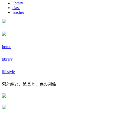
library
class
teacher
home
library
lifestyle
紫外線と、波長と、色の関係