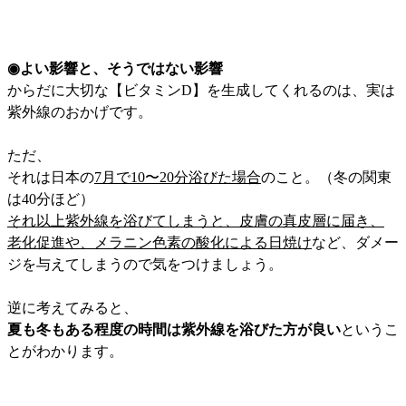
◉よい影響と、そうではない影響
からだに大切な【ビタミンD】を生成してくれるのは、実は
紫外線のおかげです。
ただ、
それは日本の
7月で10〜20分浴びた場合
のこと。（冬の関東
は40分ほど）
それ以上紫外線を浴びてしまうと、皮膚の真皮層に届き、
老化促進や、メラニン色素の酸化による日焼け
など、ダメー
ジを与えてしまうので気をつけましょう。
逆に考えてみると、
夏も冬もある程度の時間は紫外線を浴びた方が良い
というこ
とがわかります。