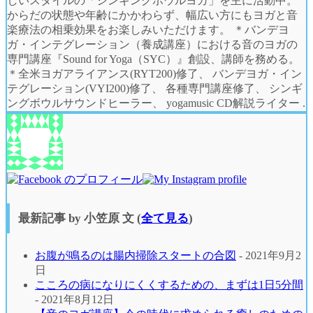
しいスタイルの「シンギングボウルヨガ」を主に活動中。
からだの状態や年齢にかかわらず、幅広い方にもヨガと音
楽療法の相乗効果をお楽しみいただけます。 ＊バンデヨ
ガ・インテグレーション（養成講座）における音のヨガの
専門講座『Sound for Yoga（SYC）』創設、講師を務める。
＊全米ヨガアライアンス(RYT200)修了、 バンデヨガ・イン
テグレーション(VYI200)修了、 各種専門講座修了、 シンギ
ングボウルサウンドヒーラー、 yogamusic CD解説ライター .
最新記事 by 小笠原 文
(
全て見る
)
お腹が鳴るのは腸内掃除スタートの合図
- 2021年9月2
日
こころの病になりにくくするための、まずは1日5分間
- 2021年8月12日