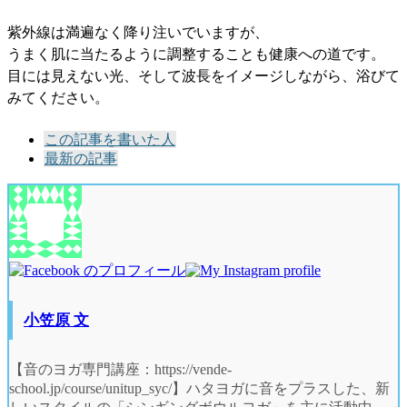
紫外線は満遍なく降り注いでいますが、
うまく肌に当たるように調整することも健康への道です。
目には見えない光、そして波長をイメージしながら、浴びて
みてください。
The
この記事を書いた人
following
最新の記事
two
tabs
change
content
below.
小笠原 文
【音のヨガ専門講座：https://vende-
school.jp/course/unitup_syc/】ハタヨガに音をプラスした、新