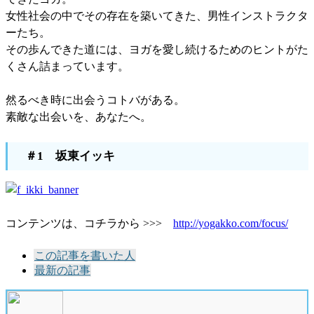
女性社会の中でその存在を築いてきた、男性インストラクタ
ーたち。
その歩んできた道には、ヨガを愛し続けるためのヒントがた
くさん詰まっています。
然るべき時に出会うコトバがある。
素敵な出会いを、あなたへ。
＃1 坂東イッキ
コンテンツは、コチラから >>>
http://yogakko.com/focus/
The
この記事を書いた人
following
最新の記事
two
tabs
change