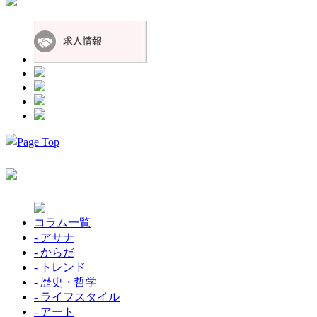
コラム一覧
- アサナ
- からだ
- トレンド
- 歴史・哲学
- ライフスタイル
- アート