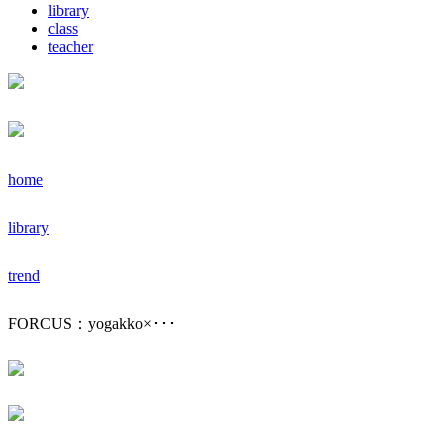
library
class
teacher
home
library
trend
FORCUS：yogakko×･･･