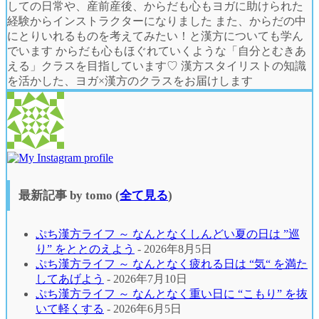
しての日常や、産前産後、からだも心もヨガに助けられた
経験からインストラクターになりました また、からだの中
にとりいれるものを考えてみたい！と漢方についても学ん
でいます からだも心もほぐれていくような「自分とむきあ
える」クラスを目指しています♡ 漢方スタイリストの知識
を活かした、ヨガ×漢方のクラスをお届けします
最新記事 by tomo
(
全て見る
)
ぷち漢方ライフ ～ なんとなくしんどい夏の日は ”巡
り” をととのえよう
- 2026年8月5日
ぷち漢方ライフ ～ なんとなく疲れる日は “気“ を満た
してあげよう
- 2026年7月10日
ぷち漢方ライフ ～ なんとなく重い日に “こもり” を抜
いて軽くする
- 2026年6月5日