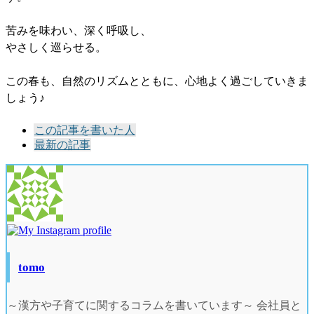
苦みを味わい、深く呼吸し、
やさしく巡らせる。
この春も、自然のリズムとともに、心地よく過ごしていきま
しょう♪
The
この記事を書いた人
following
最新の記事
two
tabs
change
content
below.
tomo
～漢方や子育てに関するコラムを書いています～ 会社員と