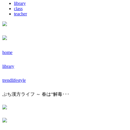
library
class
teacher
home
library
trendlifestyle
ぷち漢方ライフ ～ 春は“解毒･･･