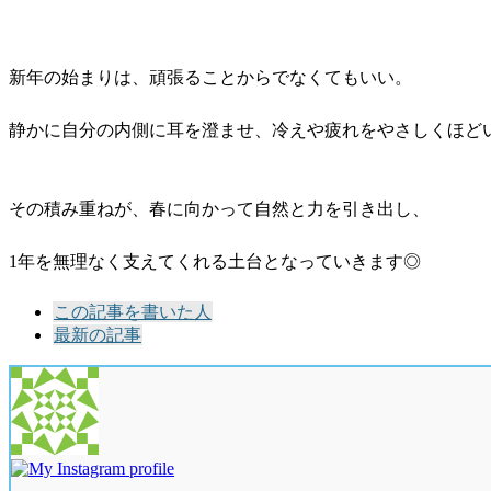
新年の始まりは、頑張ることからでなくてもいい。
静かに自分の内側に耳を澄ませ、冷えや疲れをやさしくほど
その積み重ねが、春に向かって自然と力を引き出し、
1年を無理なく支えてくれる土台となっていきます◎
The
この記事を書いた人
following
最新の記事
two
tabs
change
content
below.