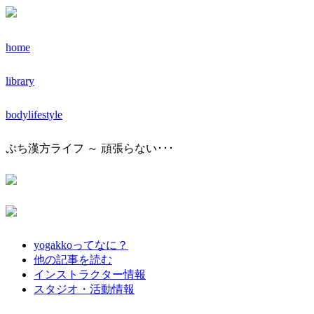
home
library
bodylifestyle
ぷち漢方ライフ ～ 頑張らない･･･
yogakkoってなに？
他の記事を読む
インストラクター情報
スタジオ・活動情報