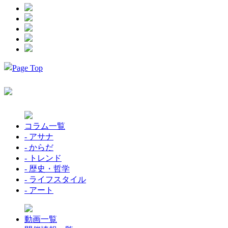
コラム一覧
- アサナ
- からだ
- トレンド
- 歴史・哲学
- ライフスタイル
- アート
動画一覧