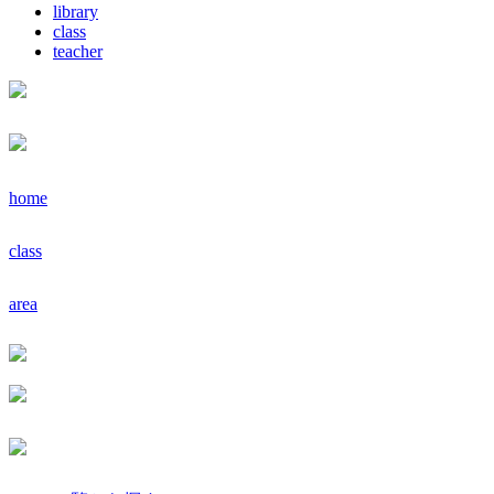
library
class
teacher
home
class
area