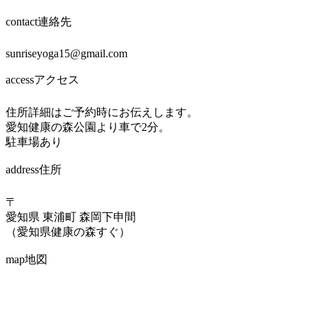
contact
連絡先
sunriseyoga15@gmail.com
access
アクセス
住所詳細はご予約時にお伝えします。
愛知健康の森公園より車で2分。
駐車場あり
address
住所
〒
愛知県 東浦町 森岡下申間
（愛知県健康の森すぐ）
map
地図