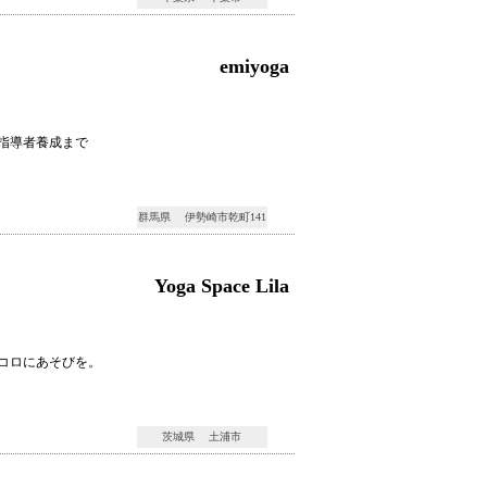
emiyoga
指導者養成まで
群馬県 伊勢崎市乾町141
Yoga Space Lila
コロにあそびを。
茨城県 土浦市