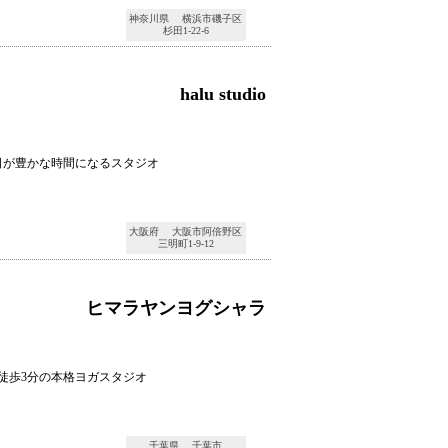
神奈川県 横浜市磯子区
杉田1-22-6
halu studio
日が豊かな時間になるスタジオ
大阪府 大阪市阿倍野区
三明町1-9-12
ヒマラヤンヨグシャラ
徒歩3分の本格ヨガスタジオ
千葉県 千葉市