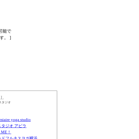
可能で
す。
]
AL
スタジオ
miaire yoga studio
スタジオ アビラ
A ME！
ンドフルネスヨガ横浜