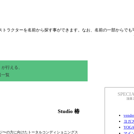
ストラクターを名前から探す事ができます。なお、名前の一部からでも
が行える、
報一覧
SPECI
注目
Studio 椿
vende
ヨガ
YOG
ジ〜の方に向けたトータルコンディショニングス
マイ