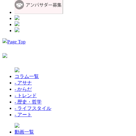
コラム一覧
- アサナ
- からだ
- トレンド
- 歴史・哲学
- ライフスタイル
- アート
動画一覧