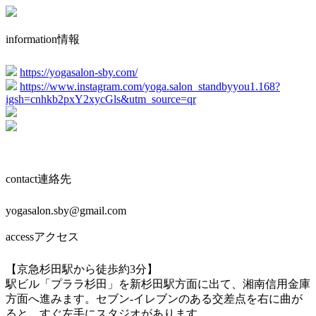
information
情報
https://yogasalon-sby.com/
https://www.instagram.com/yoga.salon_standbyyou1.168?
igsh=cnhkb2pxY2xycGls&utm_source=qr
contact
連絡先
yogasalon.sby@gmail.com
access
アクセス
【京急杉田駅から徒歩約3分】
駅ビル「プララ杉田」を新杉田駅方面に出て、湘南信用金庫
方面へ進みます。セブン‐イレブンのある交差点を右に曲が
ると、すぐ左手にスタジオがあります。