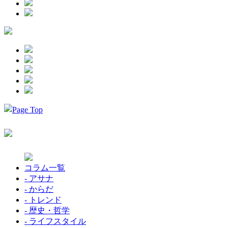
コラム一覧
- アサナ
- からだ
- トレンド
- 歴史・哲学
- ライフスタイル