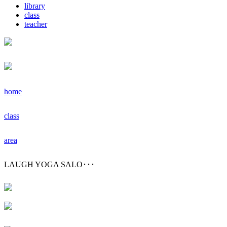
library
class
teacher
home
class
area
LAUGH YOGA SALO･･･