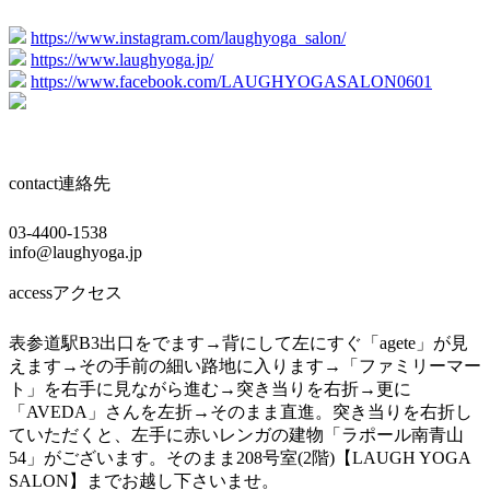
https://www.instagram.com/laughyoga_salon/
https://www.laughyoga.jp/
https://www.facebook.com/LAUGHYOGASALON0601
contact
連絡先
03-4400-1538
info@laughyoga.jp
access
アクセス
表参道駅B3出口をでます→背にして左にすぐ「agete」が見
えます→その手前の細い路地に入ります→「ファミリーマー
ト」を右手に見ながら進む→突き当りを右折→更に
「AVEDA」さんを左折→そのまま直進。突き当りを右折し
ていただくと、左手に赤いレンガの建物「ラポール南青山
54」がございます。そのまま208号室(2階)【LAUGH YOGA
SALON】までお越し下さいませ。