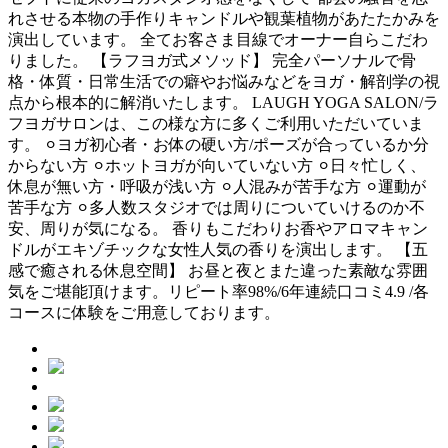
れさせる本物の手作りキャンドルや観葉植物があたたかみを
演出しています。 全てお客さま目線でオーナー自らこだわ
りました。 【ラフヨガ式メソッド】 完全パーソナルで骨
格・体質・日常生活での癖やお悩みなどをヨガ・解剖学の視
点から根本的に解消いたします。 LAUGH YOGA SALON/ラ
フヨガサロンは、この様な方に多くご利用いただいていま
す。 ⚪︎ヨガ初心者・お体の硬い方/ポーズが合っているか分
からない方 ⚪︎ホットヨガが向いていない方 ⚪︎日々忙しく、
休息が無い方・呼吸が浅い方 ⚪︎人混みが苦手な方 ⚪︎運動が
苦手な方 ⚪︎多人数スタジオでは周りについていけるのか不
安、周りが気になる。 香りもこだわりお香やアロマキャン
ドルがエキゾチックな女性人気の香りを演出します。 【五
感で癒される休息空間】 お昼と夜とまた違った素敵な雰囲
気をご堪能頂けます。リピート率98%/6年連続口コミ4.9 /各
コースに体験をご用意しております。