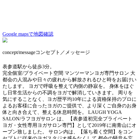
Google mapsで地図確認
concept/message
コンセプト／メッセージ
表参道駅から徒歩3分。
完全個室/プライベート空間 マンツーマンヨガ専門サロン 大
都会の人混みや日々の疲れから解放されるひと時をお届けい
たします。 ヨガで呼吸を整えて内側の静寂を。 身体をほぐ
し日常生活からの不調をヨガで解消していきます。 周りを
気にすることなく、ヨガ歴平均10年による資格保持のプロに
よるお客様に合ったヨガのご提供で、より深くご自身のお身
体と向き合えて、整える休息時間を。 LAUGH YOGA
SALON/ラフヨガサロン は、 【表参道初完全プライベート
ヨガ・女性専用ヨガサロン専門】として2019年に南青山にオ
ープン致しました。 サロン内は、【落ち着く空間】をコン
セプトに従来のヨガスタジオ感をなくして 都会の騒音を忘