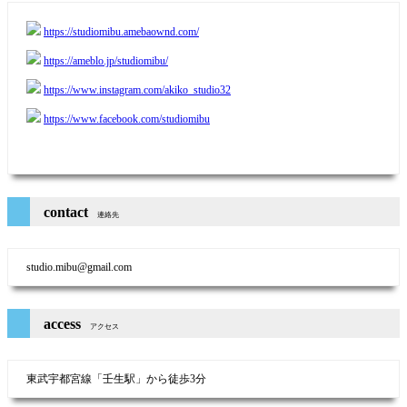
https://studiomibu.amebaownd.com/
https://ameblo.jp/studiomibu/
https://www.instagram.com/akiko_studio32
https://www.facebook.com/studiomibu
contact
連絡先
studio.mibu@gmail.com
access
アクセス
東武宇都宮線「壬生駅」から徒歩3分