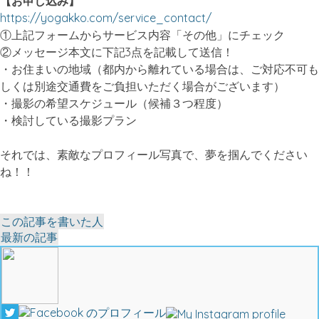
【お申し込み】
https://yogakko.com/service_contact/
①上記フォームからサービス内容「その他」にチェック
②メッセージ本文に下記3点を記載して送信！
・お住まいの地域（都内から離れている場合は、ご対応不可も
しくは別途交通費をご負担いただく場合がございます）
・撮影の希望スケジュール（候補３つ程度）
・検討している撮影プラン
それでは、素敵なプロフィール写真で、夢を掴んでください
ね！！
The
この記事を書いた人
following
最新の記事
two
tabs
change
content
below.