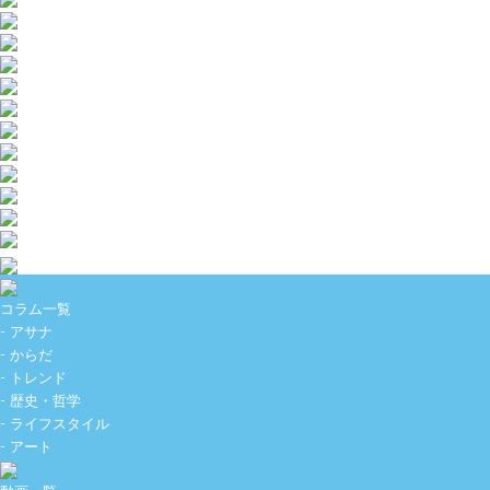
コラム一覧
- アサナ
- からだ
- トレンド
- 歴史・哲学
- ライフスタイル
- アート