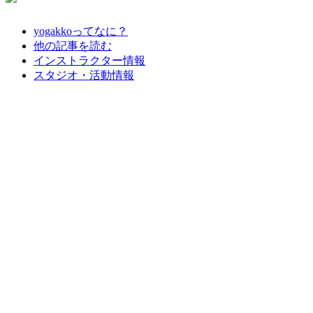
yogakkoってなに？
他の記事を読む
インストラクター情報
スタジオ・活動情報
2023年3月1日
saya-saya
一汁一菜で暮らす。