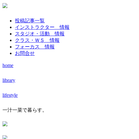
投稿記事一覧
インストラクター 情報
スタジオ・活動 情報
クラス・ＷＳ 情報
フォーカス 情報
お問合せ
home
library
lifestyle
一汁一菜で暮らす。