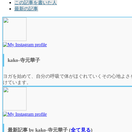
The
この記事を書いた人
following
最新の記事
two
tabs
change
content
below.
kako-寺元華子
ヨガを始めて、自分の呼吸で体がほぐれていくその心地よさ
けています。
最新記事 by kako-寺元華子
(
全て見る
)