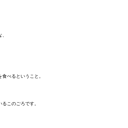
な、
を食べるということ。
いるこのごろです。