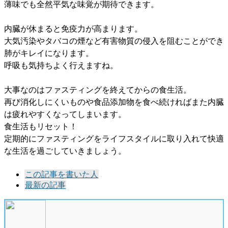
薄味でも全然平気な味覚が期待できます。
内臓が休まると免疫力が高まります。
大気汚染やタバコの煙など有害物質の侵入を阻むことができ
肺がキレイになります。
呼吸も気持ちよく行えますね。
大事なのはファスティングを終えてからの食生活。
再び消化しにくいものや食品添加物を食べ続ければまた内臓
は疲れやすくなってしまいます。
食生活もリセット！
定期的にファスティングをライフスタイルに取り入れて快適
な生活を過ごしていきましょう。
The
この記事を書いた人
following
最新の記事
two
tabs
change
content