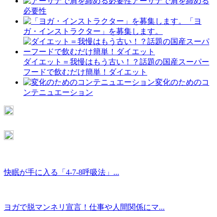
アーサナで肩を締める
必要性
「ヨ
ガ・インストラクター」を募集します。
ダイエット＝我慢はもう古い！？話題の国産スーパー
フードで飲むだけ簡単！ダイエット
変化のためのコ
ンテニュエーション
快眠が手に入る「4-7-8呼吸法」...
ヨガで脱マンネリ宣言！仕事や人間関係にマ...