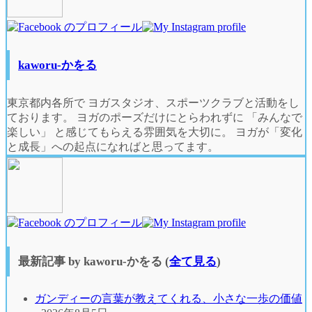
below.
kaworu-かをる
東京都内各所で ヨガスタジオ、スポーツクラブと活動をし
ております。 ヨガのポーズだけにとらわれずに 「みんなで
楽しい」 と感じてもらえる雰囲気を大切に。 ヨガが「変化
と成長」への起点になればと思ってます。
最新記事 by kaworu-かをる
(
全て見る
)
ガンディーの言葉が教えてくれる、小さな一歩の価値