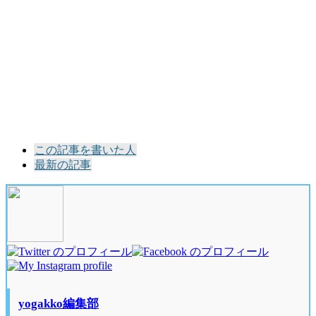
The
この記事を書いた人
following
最新の記事
two
tabs
change
content
below.
yogakko編集部