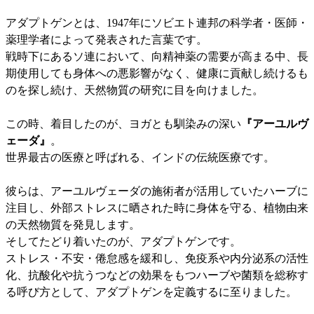
アダプトゲンとは、1947年にソビエト連邦の科学者・医師・
薬理学者によって発表された言葉です。
戦時下にあるソ連において、向精神薬の需要が高まる中、長
期使用しても身体への悪影響がなく、健康に貢献し続けるも
のを探し続け、天然物質の研究に目を向けました。
この時、着目したのが、ヨガとも馴染みの深い
『アーユルヴ
ェーダ』
。
世界最古の医療と呼ばれる、インドの伝統医療です。
彼らは、アーユルヴェーダの施術者が活用していたハーブに
注目し、外部ストレスに晒された時に身体を守る、植物由来
の天然物質を発見します。
そしてたどり着いたのが、アダプトゲンです。
ストレス・不安・倦怠感を緩和し、免疫系や内分泌系の活性
化、抗酸化や抗うつなどの効果をもつハーブや菌類を総称す
る呼び方として、アダプトゲンを定義するに至りました。