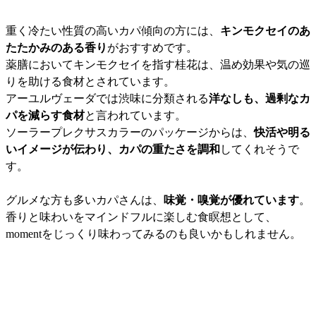
重く冷たい性質の高いカパ傾向の方には、
キンモクセイのあ
たたかみのある香り
がおすすめです。
薬膳においてキンモクセイを指す桂花は、温め効果や気の巡
りを助ける食材とされています。
アーユルヴェーダでは渋味に分類される
洋なしも、過剰なカ
パを減らす食材
と言われています。
ソーラープレクサスカラーのパッケージからは、
快活や明る
いイメージが伝わり、カパの重たさを調和
してくれそうで
す。
グルメな方も多いカパさんは、
味覚・嗅覚が優れています
。
香りと味わいをマインドフルに楽しむ食瞑想として、
momentをじっくり味わってみるのも良いかもしれません。