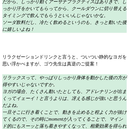
だから、しっかり動くアーサナプラクティスはありきで、し
っかり汗をかいてもらってから、クールダウンに切り替える
タイミングで飲んでもらうといいんじゃないかな。
ソーダ飲料だし、冷たく飲めるというのも、きっと動いた後
に嬉しいよね！
リラクゼーションドリンクと言うと、ついつい静的なヨガを
思い浮かべますが、ゴウ先生は真逆のご提案！
リラックスって、やっぱりしっかり身体を動かした後の方が
得やすいじゃないですか。
ヨガの場合、たくさん動いたとしても、アドレナリンが出ま
くってイェーイ！と言うよりは、冴える感じが強いと思うん
だよね。
一旦そこに行き着くことで、動きを止めると程よく力が抜け
てくるので、その時にmomentが入ってくることで、マイン
ド的にもスーッと落ち着きやすくなって、相乗効果を得られ