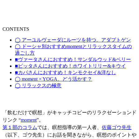
CONTENTS
◯ アーユルヴェーダにルーツを持つ、アダプトゲン
◯ ドーシャ別おすすめ
moment
とリラックスタイムの
過ごし方
■ヴァータさんにおすすめ！サンダルウッド&ベリー
■ピッタさんにおすすめ！ホワイトリリー&キウイ
■カパさんにおすすめ！キンモクセイ&洋なし
◯ moment × YOGA、どう活かす？
◯ リラックスの極意
「飲むだけで瞑想」がキャッチコピーのリラクゼーションド
リンク “
moment
”。
第１部のコラム
では、瞑想指導の第一人者、
佐藤ゴウ先生
（以下、ゴウ先生）にお話を聞きながら、瞑想のポイントや