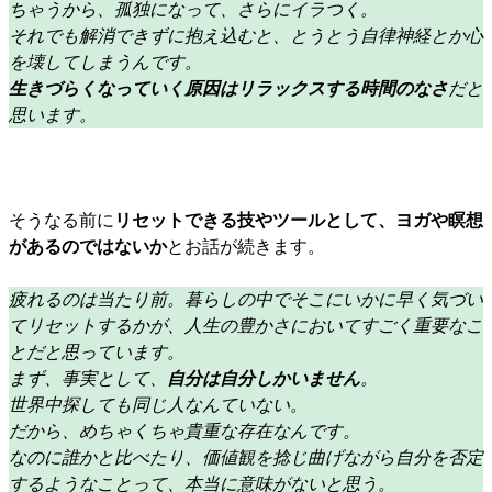
ちゃうから、孤独になって、さらにイラつく。
それでも解消できずに抱え込むと、とうとう自律神経とか心
を壊してしまうんです。
生きづらくなっていく原因はリラックスする時間のなさ
だと
思います。
そうなる前に
リセットできる技やツールとして、ヨガや瞑想
があるのではないか
とお話が続きます。
疲れるのは当たり前。暮らしの中でそこにいかに早く気づい
てリセットするかが、人生の豊かさにおいてすごく重要なこ
とだと思っています。
まず、事実として、
自分は自分しかいません
。
世界中探しても同じ人なんていない。
だから、めちゃくちゃ貴重な存在なんです。
なのに誰かと比べたり、価値観を捻じ曲げながら自分を否定
するようなことって、本当に意味がないと思う。