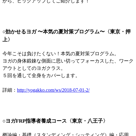
から、ピックアップしてご紹介します！
○効かせるヨガ 〜本気の夏対策プログラム〜〈東京・押
上〉
今年こそは負けたくない！本気の夏対策プログラム。
ヨガの身体鍛錬な側面に思い切ってフォーカスした、ワーク
アウトとしてのヨガクラス。
５回を通して全身をカバーします。
詳細：
http://yogakko.com/ws/2018-07-01-2/
○ヨガFRP指導者養成コース〈東京・八王子〉
概論編・基礎（スタンディング・シッティング）編・応用