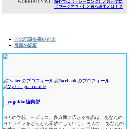
WORKOUT NAVI｜
海外では【トレーニング】と言わずに
【ワークアウト】と言う理由とは！？
The
この記事を書いた人
following
最新の記事
two
tabs
change
content
below.
yogakko編集部
ヨガの学校、ヨガッコ。多方面に広がる知識は、あなたの
ヨガライフをどんどん素敵にしていく。 そんな、あなたの