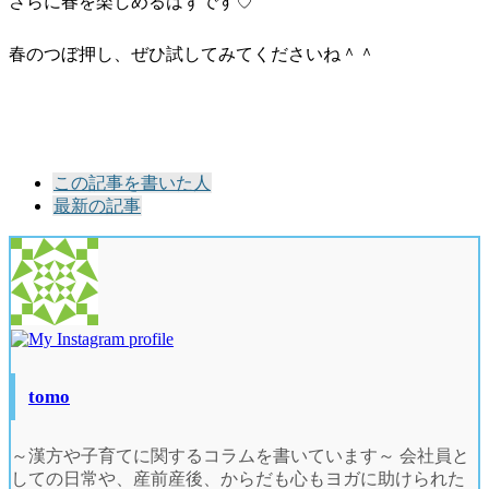
さらに春を楽しめるはずです♡
春のつぼ押し、ぜひ試してみてくださいね＾＾
The
この記事を書いた人
following
最新の記事
two
tabs
change
content
below.
tomo
～漢方や子育てに関するコラムを書いています～ 会社員と
しての日常や、産前産後、からだも心もヨガに助けられた