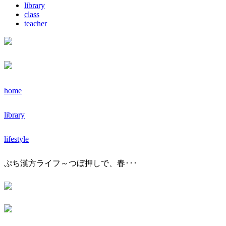
library
class
teacher
home
library
lifestyle
ぷち漢方ライフ～つぼ押しで、春･･･