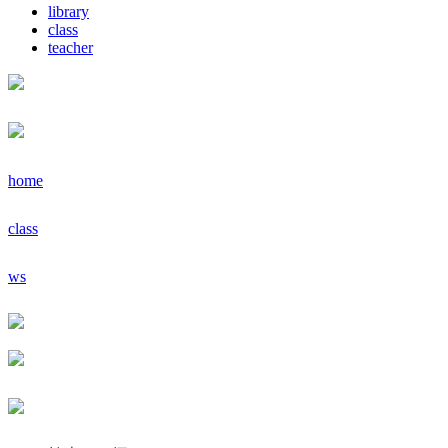
library
class
teacher
home
class
ws