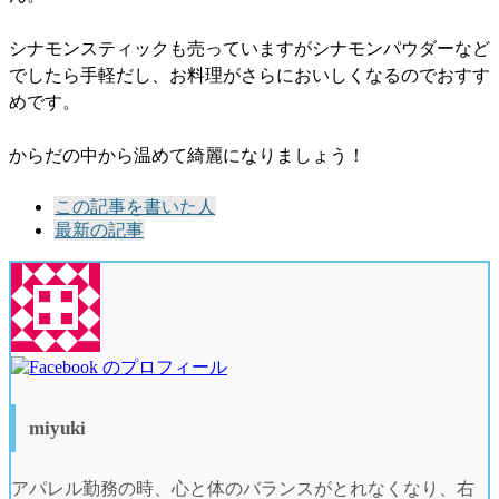
シナモンスティックも売っていますがシナモンパウダーなど
でしたら手軽だし、お料理がさらにおいしくなるのでおすす
めです。
からだの中から温めて綺麗になりましょう！
The
この記事を書いた人
following
最新の記事
two
tabs
change
content
below.
miyuki
アパレル勤務の時、心と体のバランスがとれなくなり、右