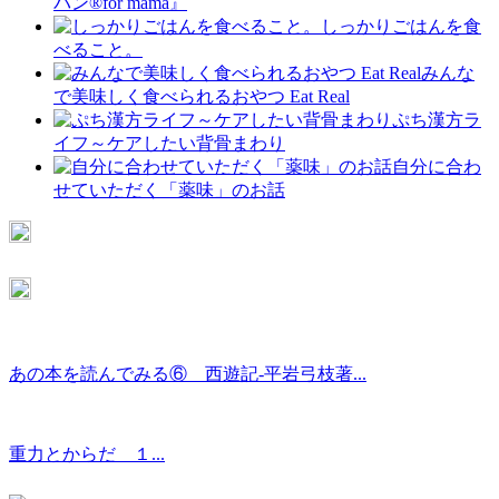
バン®for mama』
しっかりごはんを食
べること。
みんな
で美味しく食べられるおやつ Eat Real
ぷち漢方ラ
イフ～ケアしたい背骨まわり
自分に合わ
せていただく「薬味」のお話
あの本を読んでみる⑥ 西遊記-平岩弓枝著...
重力とからだ １...