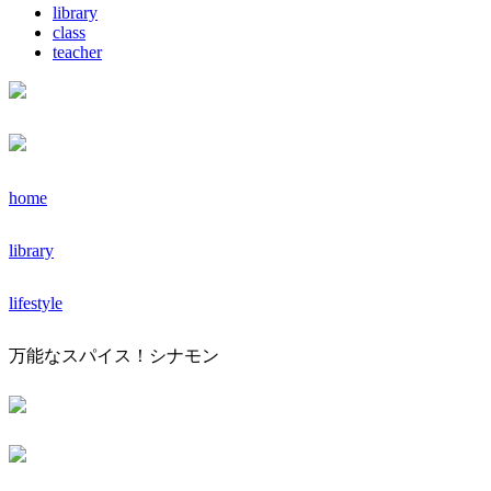
library
class
teacher
home
library
lifestyle
万能なスパイス！シナモン