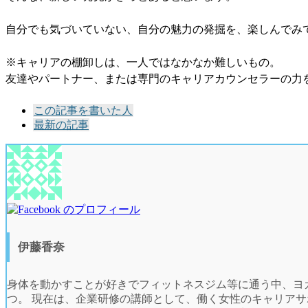
自分でも気づいていない、自分の魅力の発掘を、楽しんでみ
※キャリアの棚卸しは、一人ではなかなか難しいもの。
友達やパートナー、または専門のキャリアカウンセラーの力
The
この記事を書いた人
following
最新の記事
two
tabs
change
content
below.
伊藤香奈
身体を動かすことが好きでフィットネスジム等に通う中、ヨ
つ。 現在は、企業研修の講師として、働く女性のキャリアサ