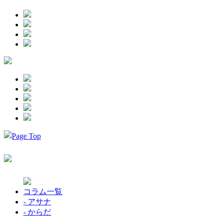
コラム一覧
- アサナ
- からだ