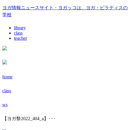
ヨガ情報ニュースサイト・ヨガッコは、ヨガ・ピラティスの
学校
library
class
teacher
home
class
ws
【ヨガ祭2022_404_a】･･･