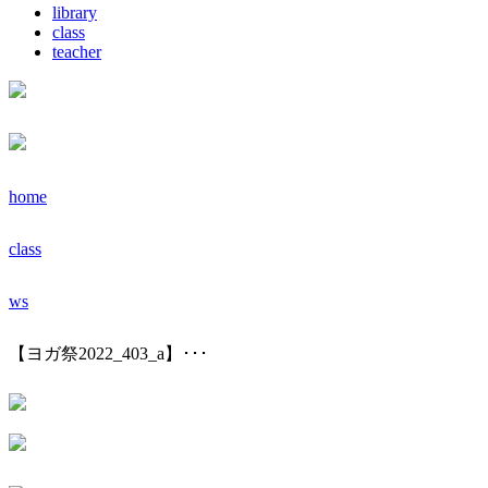
library
class
teacher
home
class
ws
【ヨガ祭2022_403_a】･･･