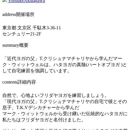
YohsukeAkutagawa
address
開催場所
東京都 文京区 千駄木3-36-11
センチュリー21-2F
summary
概要
「近代ヨガの父」T.クリシュナマチャリヤから学んだマー
ク・ウィットウェルは、ハタヨガの真髄(ハートオブヨガ )と
して自宅練習を強調しています。
contents
詳細内容
自然で、心地よいフリダヤヨガを練習しましょう。
「現代ヨガの父」T.クリシュナマチャリヤの自宅で彼とその
息子、T.K.Vデシカチャーから学んだ
マーク・ウィットウェルから受け継いだ伝統的なハタヨガに
私たちはフリダヤヨガと名付けました。