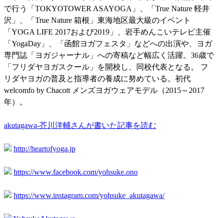
で行う「TOKYOTOWER ASAYOGA」、「True Nature 軽井
沢」、「True Nature 箱根」東海地区最大級のイベント
「YOGA LIFE 2017および2019」、岩手めんこいテレビ主催
「YogaDay」、「函館ヨガフェスタ」などへの出演や、ヨガ
専門誌「ヨガジャーナル」への寄稿など幅広く活躍。36歳で
「フリダヤヨガスクール」を開校し、同校代表となる。 フ
リダヤヨガの普及と指導者の養成に努めている。初代
welcomfo by Chacott メンズヨガウェアモデル（2015～2017
年）。
akutagawa-芥川洋輔さんが書いた記事を読む
http://heartofyoga.jp
https://www.facebook.com/yohsuke.ono
https://www.instagram.com/yohsuke_akutagawa/