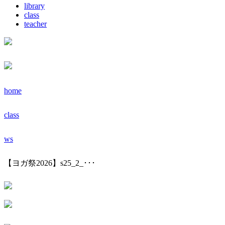
library
class
teacher
home
class
ws
【ヨガ祭2026】s25_2_･･･