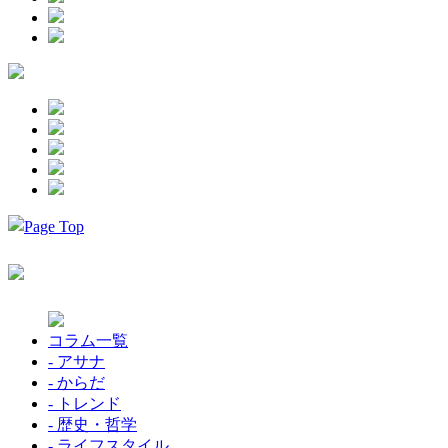
コラム一覧
- アサナ
- からだ
- トレンド
- 歴史・哲学
- ライフスタイル