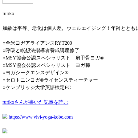
ruriko
加齢は平等、老化は個人差。ウェルエイジング！年齢ととも
○全米ヨガアライアンスRYT200
○呼吸と瞑想法指導者養成講座修了
○MSY協会公認スペシャリスト 肩甲骨ヨガ®️
○MSY協会公認スペシャリスト ヨガ棒
○ヨガシークエンスデザイン®️
○セロトニンヨガ®️ライセンスティーチャー
○ケンブリッジ大学英語検定FC
rurikoさんが書いた記事を読む
https://www.vivi-yoga-kobe.com