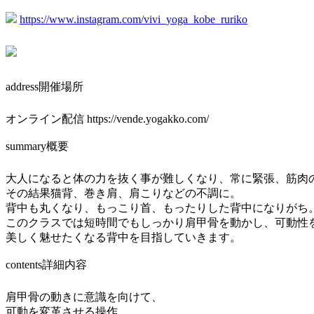
https://www.instagram.com/vivi_yoga_kobe_ruriko
address
開催場所
オンライン配信 https://vende.yogakko.com/
summary
概要
大人になると体の力を抜く事が難しくなり、常に緊張、筋肉
その結果猫背、巻き肩、肩こりなどの不調に。
背中も丸くなり、もっこり首、もったりした背中になりがち
このクラスでは短時間でもしっかり肩甲骨を動かし、可動性
美しく魅せたくなる背中を目指していきます。
contents
詳細内容
肩甲骨の動きに意識を向けて、
可動を変革させる操作。