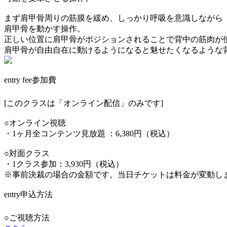
まず肩甲骨周りの筋膜を緩め、しっかり呼吸を意識しながら
肩甲骨を動かす操作。
正しい位置に肩甲骨がポジションされることで背中の筋肉が
肩甲骨が自由自在に動けるようになると魅せたくなるような
entry fee
参加費
[このクラスは「オンライン配信」のみです]
○オンライン視聴
・1ヶ月全コンテンツ見放題 ：6,380円（税込）
○対面クラス
・1クラス参加：3,930円（税込）
※事前決裁の場合の金額です。当日チケットは料金が変動し
entry
申込方法
○ご視聴方法