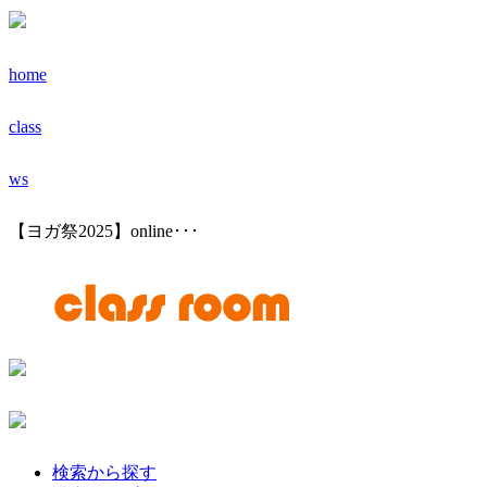
home
class
ws
【ヨガ祭2025】online･･･
検索から探す