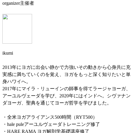
organizer
主催者
ikumi
2013年にヨガに出会い静かで力強いその動きから心身共に充
実感に満ちていくのを覚え、ヨガをもっと深く知りたいと単
身ハワイへ。
2017年にマイラ・リューインの師事を得てラージャヨーガ、
アーユルヴェーダを学び、2020年にはインドへ。シヴァナン
ダヨーガ、聖典を通じてヨーガ哲学を学びました。
・全米ヨガアライアンス500時間（RYT500）
・hale puleアーユルヴェーダトレーニング修了
・HARE RAMA ヨガ解剖学基礎講座修了