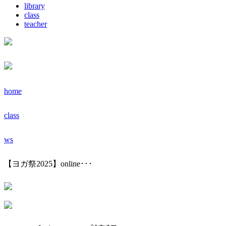
library
class
teacher
home
class
ws
【ヨガ祭2025】online･･･