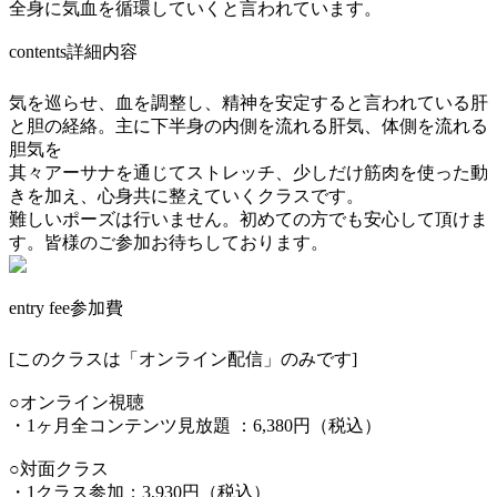
全身に気血を循環していくと言われています。
contents
詳細内容
気を巡らせ、血を調整し、精神を安定すると言われている肝
と胆の経絡。主に下半身の内側を流れる肝気、体側を流れる
胆気を
其々アーサナを通じてストレッチ、少しだけ筋肉を使った動
きを加え、心身共に整えていくクラスです。
難しいポーズは行いません。初めての方でも安心して頂けま
す。皆様のご参加お待ちしております。
entry fee
参加費
[このクラスは「オンライン配信」のみです]
○オンライン視聴
・1ヶ月全コンテンツ見放題 ：6,380円（税込）
○対面クラス
・1クラス参加：3,930円（税込）