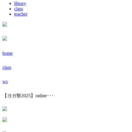
library
class
teacher
home
class
ws
【ヨガ祭2025】online･･･