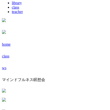
library
class
teacher
home
class
ws
マインドフルネス瞑想会