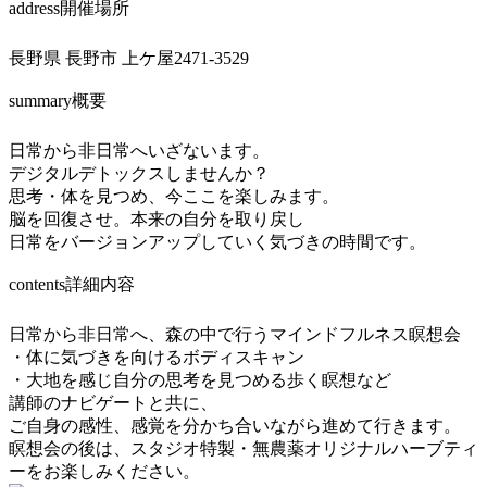
address
開催場所
長野県 長野市 上ケ屋2471-3529
summary
概要
日常から非日常へいざないます。
デジタルデトックスしませんか？
思考・体を見つめ、今ここを楽しみます。
脳を回復させ。本来の自分を取り戻し
日常をバージョンアップしていく気づきの時間です。
contents
詳細内容
日常から非日常へ、森の中で行うマインドフルネス瞑想会
・体に気づきを向けるボディスキャン
・大地を感じ自分の思考を見つめる歩く瞑想など
講師のナビゲートと共に、
ご自身の感性、感覚を分かち合いながら進めて行きます。
瞑想会の後は、スタジオ特製・無農薬オリジナルハーブティ
ーをお楽しみください。