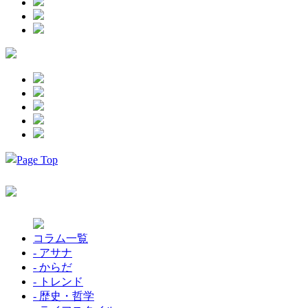
コラム一覧
- アサナ
- からだ
- トレンド
- 歴史・哲学