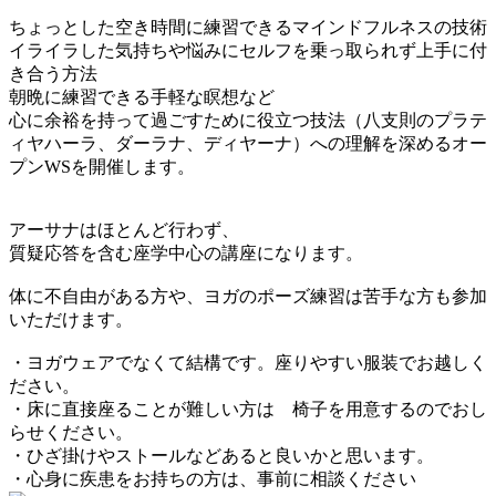
ちょっとした空き時間に練習できるマインドフルネスの技術
イライラした気持ちや悩みにセルフを乗っ取られず上手に付
き合う方法
朝晩に練習できる手軽な瞑想など
心に余裕を持って過ごすために役立つ技法（八支則のプラテ
ィヤハーラ、ダーラナ、ディヤーナ）への理解を深めるオー
プンWSを開催します。
アーサナはほとんど行わず、
質疑応答を含む座学中心の講座になります。
体に不自由がある方や、ヨガのポーズ練習は苦手な方も参加
いただけます。
・ヨガウェアでなくて結構です。座りやすい服装でお越しく
ださい。
・床に直接座ることが難しい方は 椅子を用意するのでおし
らせください。
・ひざ掛けやストールなどあると良いかと思います。
・心身に疾患をお持ちの方は、事前に相談ください