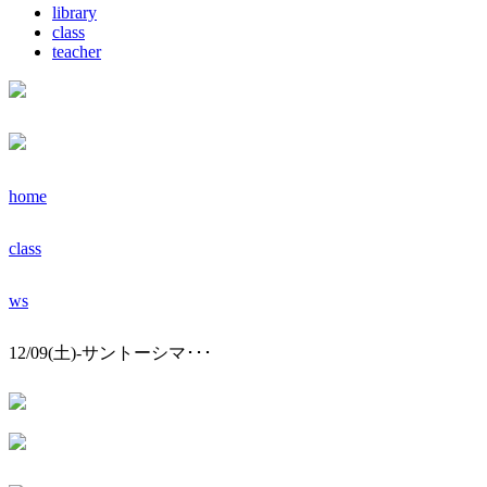
library
class
teacher
home
class
ws
12/09(土)-サントーシマ･･･