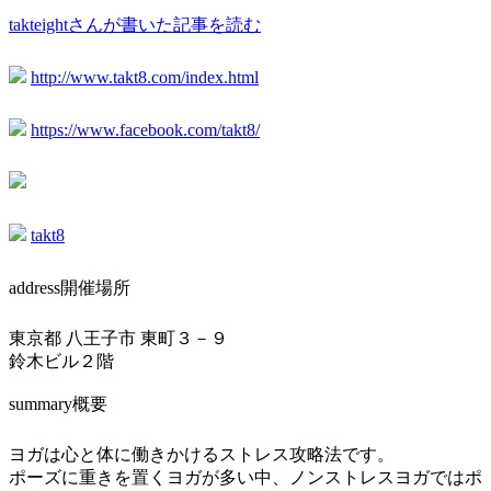
takteightさんが書いた記事を読む
http://www.takt8.com/index.html
https://www.facebook.com/takt8/
takt8
address
開催場所
東京都 八王子市 東町３－９
鈴木ビル２階
summary
概要
ヨガは心と体に働きかけるストレス攻略法です。
ポーズに重きを置くヨガが多い中、ノンストレスヨガではポ