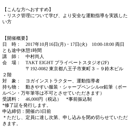
【こんな方へおすすめ】
・リスク管理について学び、より安全な運動指導を実践した
い方
【開催概要】
日 時： 2017年10月16日(月)・17日(火) 10:00-18:00 両日
とも途中休憩1時間
講 師： 中村尚人
会 場： TAKT EIGHT プライベートスタジオ(2F)
〒192-0082 東京都八王子市東町３－９鈴木ビル
２階
対 象： ヨガインストラクター、運動指導者
持ち物： 動きやすい服装・シャープペンシルor鉛筆（ボー
ルペン・万年筆等は不可とさせていただきます）
受講料： 46,000円（税込） *事前振込制
*修了証を発行します。
申込締切：開催の3日前
＊ただし、定員に達し次第、申し込みを閉め切らせていただ
きます。