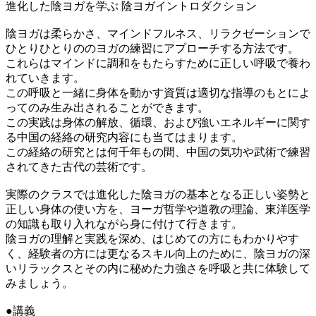
進化した陰ヨガを学ぶ 陰ヨガイントロダクション
陰ヨガは柔らかさ、マインドフルネス、リラクゼーションで
ひとりひとりののヨガの練習にアプローチする方法です。
これらはマインドに調和をもたらすために正しい呼吸で養わ
れていきます。
この呼吸と一緒に身体を動かす資質は適切な指導のもとによ
ってのみ生み出されることができます。
この実践は身体の解放、循環、および強いエネルギーに関す
る中国の経絡の研究内容にも当てはまります。
この経絡の研究とは何千年もの間、中国の気功や武術で練習
されてきた古代の芸術です。
実際のクラスでは進化した陰ヨガの基本となる正しい姿勢と
正しい身体の使い方を、ヨーガ哲学や道教の理論、東洋医学
の知識も取り入れながら身に付けて行きます。
陰ヨガの理解と実践を深め、はじめての方にもわかりやす
く、経験者の方には更なるスキル向上のために、陰ヨガの深
いリラックスとその内に秘めた力強さを呼吸と共に体験して
みましょう。
●講義