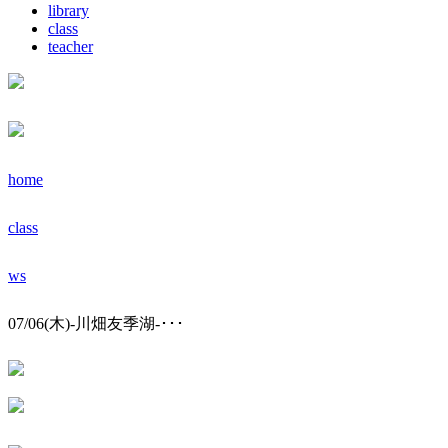
library
class
teacher
home
class
ws
07/06(木)-川畑友季湖-･･･